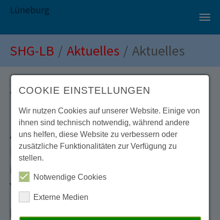
Lüneburg
Zum Hauptinhalt springen
Sie sind hier:
SHG-LB
Aktuelles
Aktuelles
Zur Info!
COOKIE EINSTELLUNGEN
Wir nutzen Cookies auf unserer Website. Einige von
ihnen sind technisch notwendig, während andere
Am Gruppenabend am
19. Juni
, hat
uns helfen, diese Website zu verbessern oder
zusätzliche Funktionalitäten zur Verfügung zu
Frau Dr. Klee vom Klinikum Lüneburg,
stellen.
ihr kommen angekündigt, mit einem
Notwendige Cookies
Vortrag zur Erektilen Dysfunktion.
Externe Medien
Ich hoffe auf rege Beteiligung.