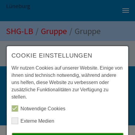
Lüneburg
Zum Hauptinhalt springen
Sie sind hier:
SHG-LB
Gruppe
Gruppe
COOKIE EINSTELLUNGEN
Wir nutzen Cookies auf unserer Website. Einige von
ihnen sind technisch notwendig, während andere
Stand vom 07.11.2025
uns helfen, diese Website zu verbessern oder
zusätzliche Funktionalitäten zur Verfügung zu
stellen.
Notwendige Cookies
Impressum:
Datenschutz:
Externe Medien