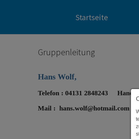
Lüneburg
Startseite
Zum Hauptinhalt springen
Gruppenleitung
Hans Wolf,
Telefon : 04131 2848243 Handy 
Mail : hans.wolf@hotmail.com
W
t
z
s