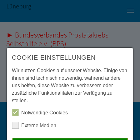
Lüneburg
Zum Hauptinhalt springen
► Bundesverbandes Prostatakrebs
Selbsthilfe e.v. (BPS)
► BPS Magazine
COOKIE EINSTELLUNGEN
► Deutsches Krebsforschungszentrum
Wir nutzen Cookies auf unserer Website. Einige von
► Prostatakrebs-Beratungshotline
ihnen sind technisch notwendig, während andere
uns helfen, diese Website zu verbessern oder
► Martini-Klinik Mediathek
zusätzliche Funktionalitäten zur Verfügung zu
stellen.
Notwendige Cookies
Stand vom 07.11.2025
Externe Medien